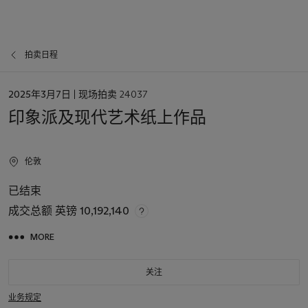
拍卖日程
日
2025年3月7日
| 现场拍卖 24037
期
印象派及现代艺术纸上作品
伦敦
已结束
成交总额
英镑 10,192,140
MORE
关注
业务规定