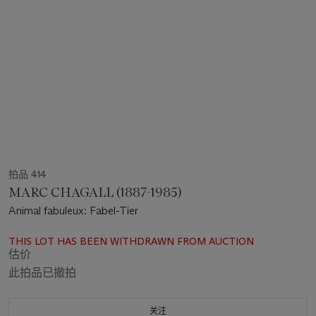
拍品 414
MARC CHAGALL (1887-1985)
Animal fabuleux: Fabel-Tier
THIS LOT HAS BEEN WITHDRAWN FROM AUCTION
估价
此拍品已撤拍
关注