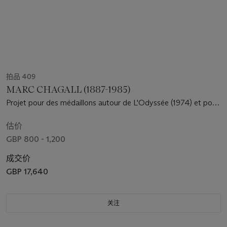
拍品 409
MARC CHAGALL (1887-1985)
Projet pour des médaillons autour de L'Odyssée (1974) et pour
des projets de bijoux pour Vava
估价
GBP 800 - 1,200
成交价
GBP 17,640
关注