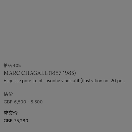
拍品 408
MARC CHAGALL (1887-1985)
Esquisse pour Le philosophe vindicatif (illustration no. 20 pour
les Contes de Boccace, Verve, Paris 1950)
估价
GBP 6,500 - 8,500
成交价
GBP 35,280