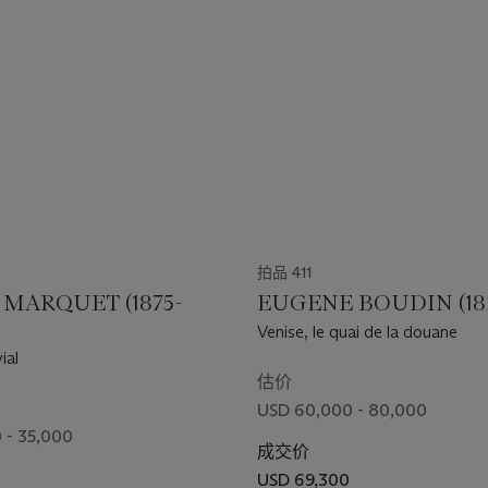
拍品 411
 MARQUET (1875-
EUGENE BOUDIN (182
Venise, le quai de la douane
ial
估价
USD 60,000 - 80,000
 - 35,000
成交价
USD 69,300