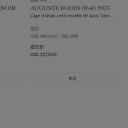
拍品 408
ENOIR
AUGUSTE RODIN (1840-1917)
L'âge d'airain, petit modèle dit aussi "2ème
réduction"
估价
USD 180,000 - 250,000
成交价
USD 327,600
关注