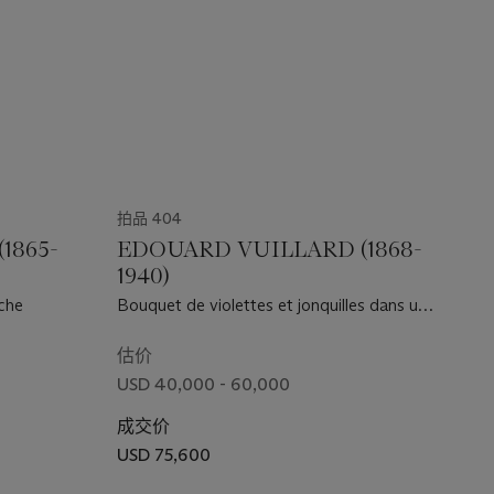
拍品 404
1865-
EDOUARD VUILLARD (1868-
1940)
che
Bouquet de violettes et jonquilles dans un
pichet
估价
USD 40,000 - 60,000
成交价
USD 75,600