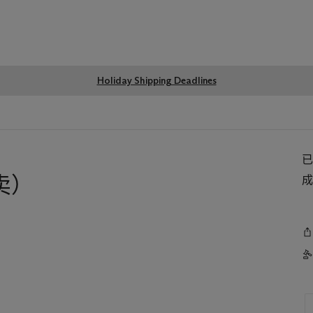
Global
Holiday Shipping Deadlines
notice
卖）