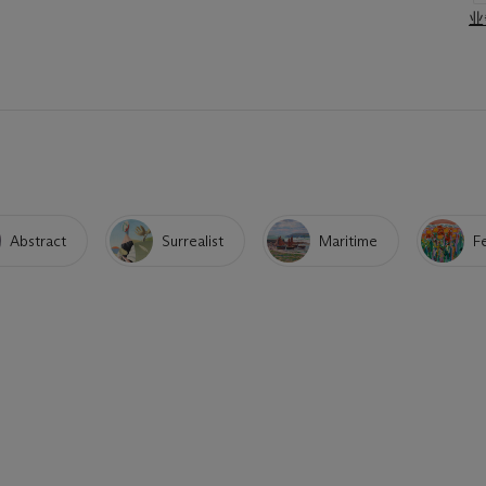
业
Abstract
Surrealist
Maritime
F