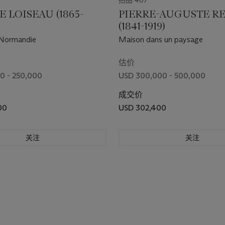
拍品 407
 LOISEAU (1865-
PIERRE-AUGUSTE R
(1841-1919)
 Normandie
Maison dans un paysage
估价
0 - 250,000
USD 300,000 - 500,000
成交价
00
USD 302,400
关注
关注