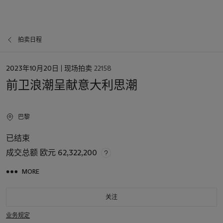
拍卖日程
日
2023年10月20日
| 现场拍卖 22158
期
前卫浪潮呈献意大利思潮
巴黎
已结束
成交总额
欧元 62,322,200
MORE
关注
业务规定