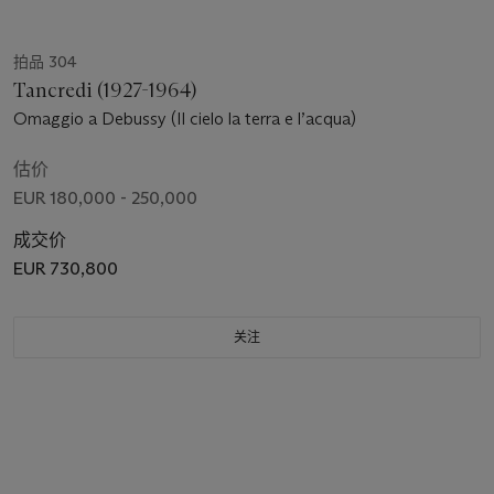
拍品 304
Tancredi (1927-1964)
Omaggio a Debussy (Il cielo la terra e l’acqua)
估价
EUR 180,000 - 250,000
成交价
EUR 730,800
关注