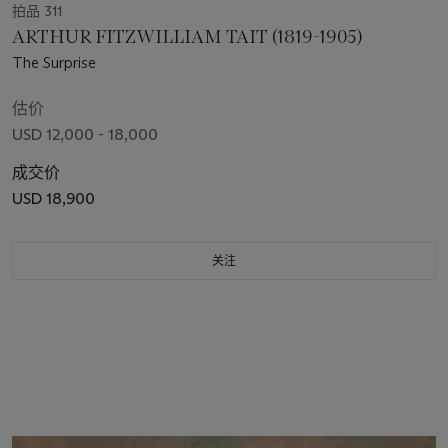
拍品 311
ARTHUR FITZWILLIAM TAIT (1819-1905)
The Surprise
估价
USD 12,000 - 18,000
成交价
USD 18,900
关注