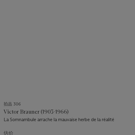
拍品 306
Victor Brauner (1903-1966)
La Somnambule arrache la mauvaise herbe de la réalité
估价