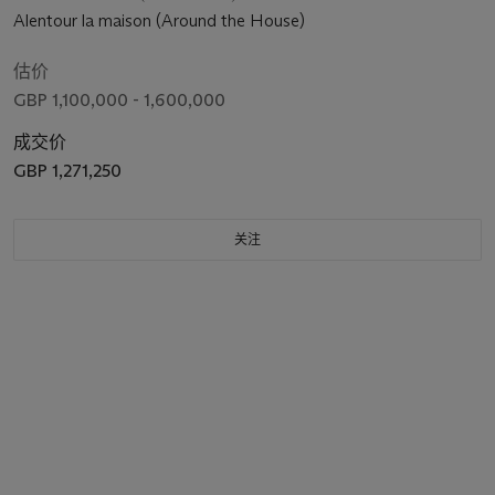
Alentour la maison (Around the House)
估价
GBP 1,100,000 - 1,600,000
成交价
GBP 1,271,250
关注