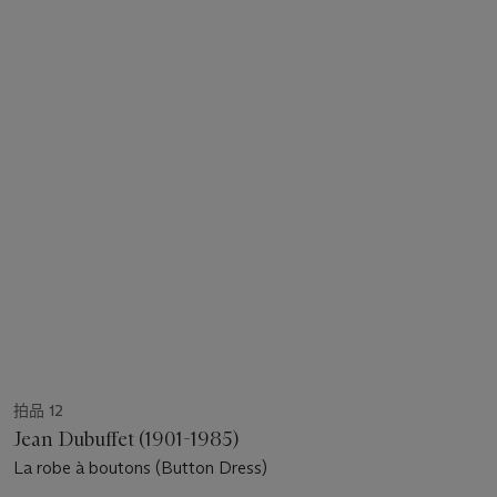
拍品 12
Jean Dubuffet (1901-1985)
La robe à boutons (Button Dress)