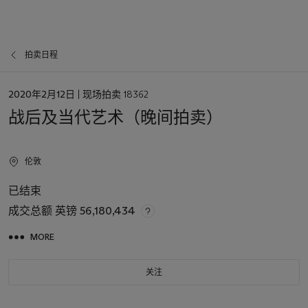
拍卖日程
日
2020年2月12日
| 现场拍卖 18362
期
战后及当代艺术（晚间拍卖）
伦敦
已结束
成交总额
英镑 56,180,434
MORE
关注