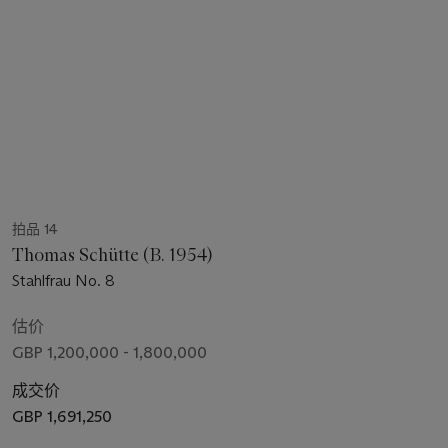
拍品 14
Thomas Schütte (B. 1954)
Stahlfrau No. 8
估价
GBP 1,200,000 - 1,800,000
成交价
GBP 1,691,250