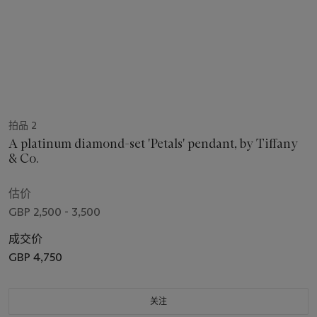
拍品 2
A platinum diamond-set 'Petals' pendant, by Tiffany
& Co.
估价
GBP 2,500 - 3,500
成交价
GBP 4,750
关注