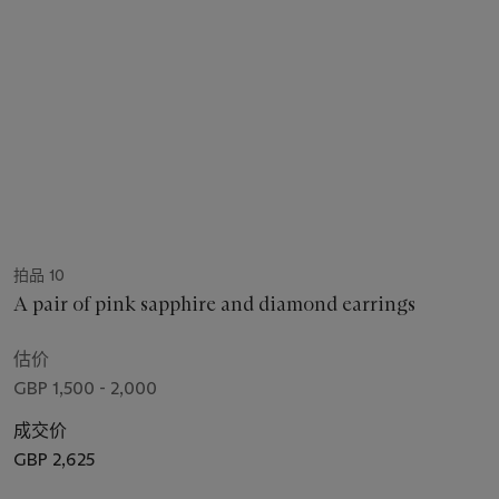
拍品 10
A pair of pink sapphire and diamond earrings
估价
GBP 1,500 - 2,000
成交价
GBP 2,625