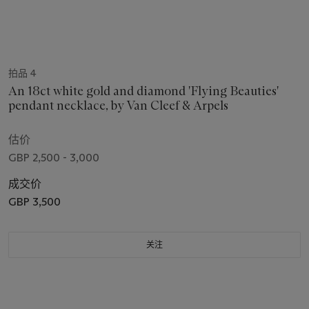
拍品 4
An 18ct white gold and diamond 'Flying Beauties'
pendant necklace, by Van Cleef & Arpels
估价
GBP 2,500 - 3,000
成交价
GBP 3,500
关注