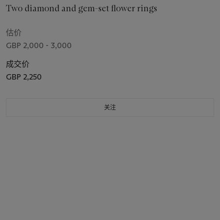
Two diamond and gem-set flower rings
估价
GBP 2,000 - 3,000
成交价
GBP 2,250
关注