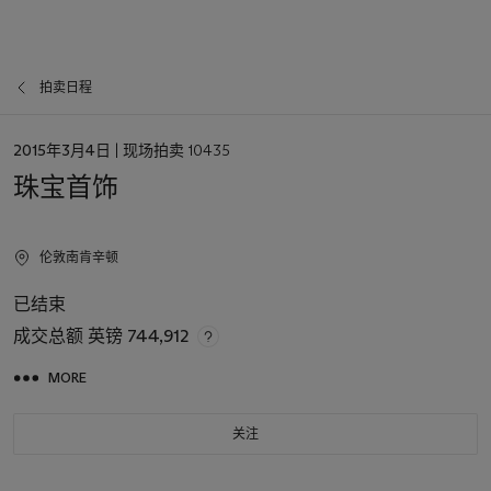
拍卖日程
日
2015年3月4日
| 现场拍卖 10435
期
珠宝首饰
伦敦南肯辛顿
已结束
成交总额
英镑 744,912
MORE
关注