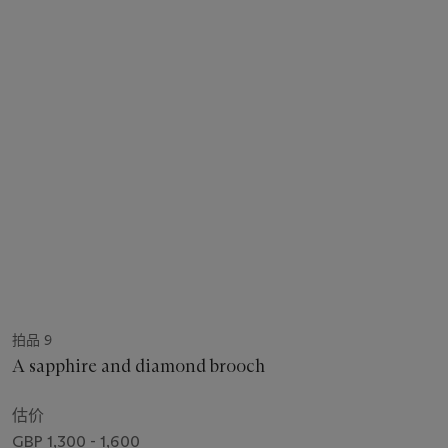
拍品 9
A sapphire and diamond brooch
估价
GBP 1,300 - 1,600