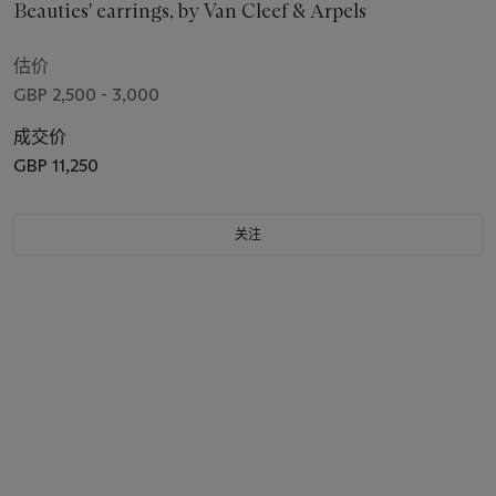
Beauties' earrings, by Van Cleef & Arpels
估价
GBP 2,500 - 3,000
成交价
GBP 11,250
关注