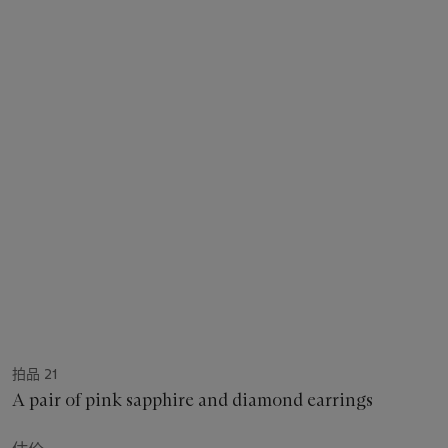
拍品 21
A pair of pink sapphire and diamond earrings