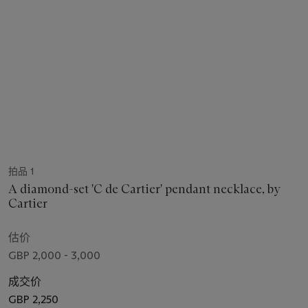
拍品 1
A diamond-set 'C de Cartier' pendant necklace, by
Cartier
估价
GBP 2,000 - 3,000
成交价
GBP 2,250