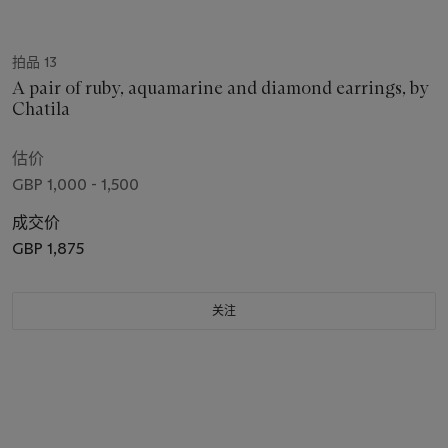
拍品 13
A pair of ruby, aquamarine and diamond earrings, by
Chatila
估价
GBP 1,000 - 1,500
成交价
GBP 1,875
关注