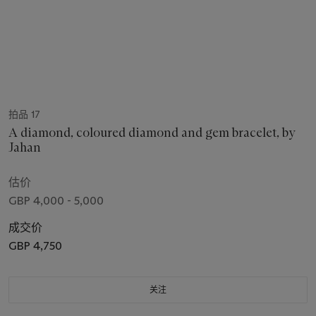
拍品 17
A diamond, coloured diamond and gem bracelet, by
Jahan
估价
GBP 4,000 - 5,000
成交价
GBP 4,750
关注