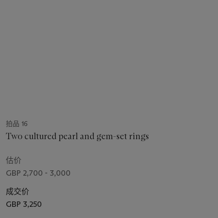
拍品 16
Two cultured pearl and gem-set rings
估价
GBP 2,700 - 3,000
成交价
GBP 3,250