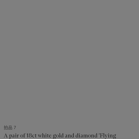
拍品 7
A pair of 18ct white gold and diamond 'Flying