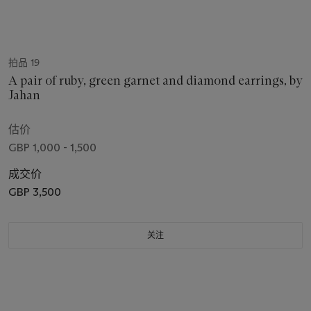
拍品 19
A pair of ruby, green garnet and diamond earrings, by
Jahan
估价
GBP 1,000 - 1,500
成交价
GBP 3,500
关注