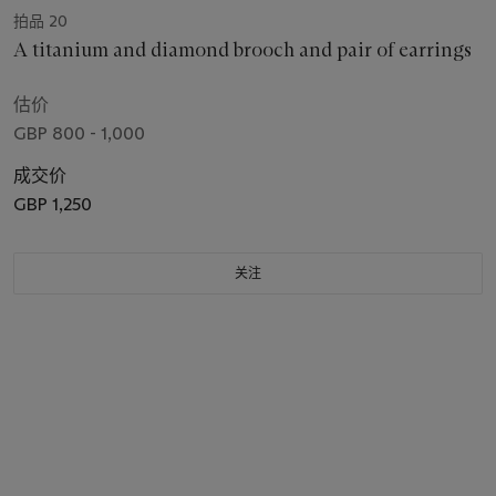
拍品 20
A titanium and diamond brooch and pair of earrings
估价
GBP 800 - 1,000
成交价
GBP 1,250
关注