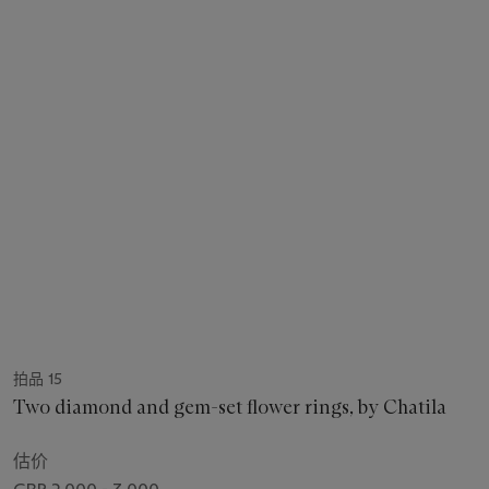
拍品 15
Two diamond and gem-set flower rings, by Chatila
估价